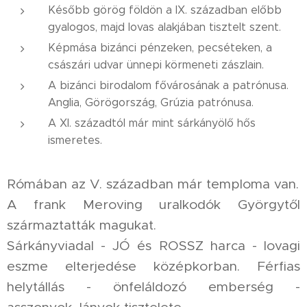
Később görög földön a IX. században előbb
gyalogos, majd lovas alakjában tisztelt szent.
Képmása bizánci pénzeken, pecséteken, a
császári udvar ünnepi körmeneti zászlain.
A bizánci birodalom fővárosának a patrónusa.
Anglia, Görögország, Grúzia patrónusa.
A XI. századtól már mint sárkányölő hős
ismeretes.
Rómában az V. században már temploma van.
A frank Meroving uralkodók Györgytől
származtatták magukat.
Sárkányviadal - JÓ és ROSSZ harca - lovagi
eszme elterjedése középkorban. Férfias
helytállás - önfeláldozó emberség -
asszonyok, lányok tisztelete.