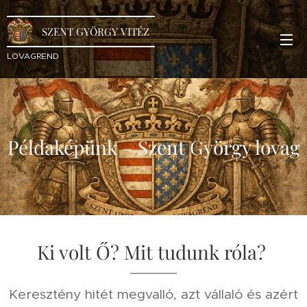
SZENT GYÖRGY VITÉZ
LOVAGREND
Példaképünk – Szent György lovag
Ki volt Ő? Mit tudunk róla?
Keresztény hitét megvalló, azt vállaló és azért