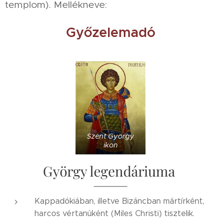
templom). Mellékneve:
Győzelemadó
Szent György
ikon
György legendáriuma
Kappadókiában, illetve Bizáncban mártírként,
harcos vértanúként (Miles Christi) tisztelik.