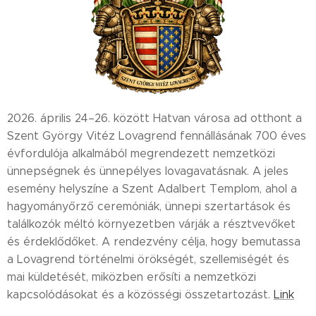
2026. április 24–26. között Hatvan városa ad otthont a
Szent György Vitéz Lovagrend fennállásának 700 éves
évfordulója alkalmából megrendezett nemzetközi
ünnepségnek és ünnepélyes lovagavatásnak. A jeles
esemény helyszíne a Szent Adalbert Templom, ahol a
hagyományőrző ceremóniák, ünnepi szertartások és
találkozók méltó környezetben várják a résztvevőket
és érdeklődőket. A rendezvény célja, hogy bemutassa
a Lovagrend történelmi örökségét, szellemiségét és
mai küldetését, miközben erősíti a nemzetközi
kapcsolódásokat és a közösségi összetartozást.
Link