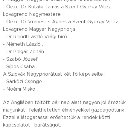
- Őexc. Dr Kutalik Tamás a Szent György Vitéz
Lovagrend Nagymestere,
- Őexc. Dr Vranesics Ágnes a Szent György Vitéz
Lovagrend Magyar Nagypriorja ,
- Dr Reindl László Világi bíró
- Németh László ,
- Dr Polgár Zoltán ,
- Szabó József ,
- Sípos Csaba .
A Szlovák Nagypriorátust két fő képviselte :
- Sárközi Csenge ,
- Noémi Misko .
Az Angliában töltött pár nap alatt nagyon jól éreztük
magunkat , felejthetetlen élményekkel gazdagodtunk .
Ezzel a látogatással erősítettük a rendek közti
kapcsolatot , barátságot.