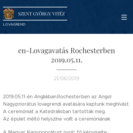
SZENT GYÖRGY VITÉZ
LOVAGREND
en-Lovagavatás Rochesterben
2019.05.11.
21/06/2019
2019.05.11-én Angliában,Rochesterben az Angol
Nagypriorátus lovagrendi avatására kaptunk meghívást.
A ceremóniát a Katedrálisban tartották meg.
Az épület méltó helyszíne vollt a ceremóniának.
A Magyar Nagypriorátust nyolc fő képviselte :