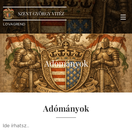
SZENT GYÖRGY VITÉZ
LOVAGREND
Adómányok
Adómányok
Ide írhatsz...