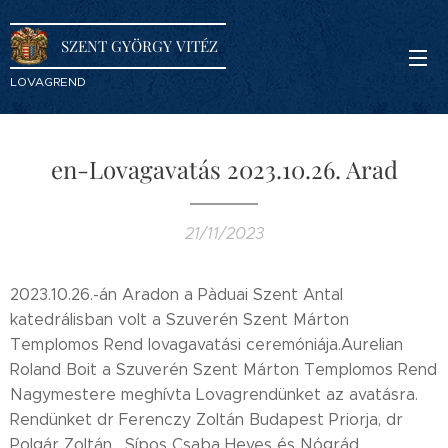
SZENT GYÖRGY VITÉZ
LOVAGREND
en-Lovagavatás 2023.10.26. Arad
21/11/2023
2023.10.26.-án Aradon a Pàduai Szent Antal
katedrálisban volt a Szuverén Szent Márton
Templomos Rend lovagavatási ceremóniája.Aurelian
Roland Boit a Szuverén Szent Márton Templomos Rend
Nagymestere meghívta Lovagrendünket az avatásra.
Rendünket dr Ferenczy Zoltán Budapest Priorja, dr
Polgár Zoltán , Sípos Csaba Heves és Nógrád