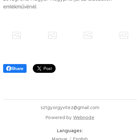
emlékművénél.
Share
sztgyorgyvitez@gmail.com
Powered by
Webnode
Languages
Magyar
English