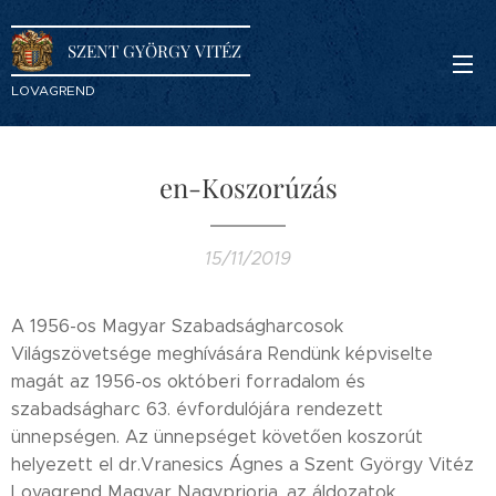
SZENT GYÖRGY VITÉZ
LOVAGREND
en-Koszorúzás
15/11/2019
A 1956-os Magyar Szabadságharcosok
Világszövetsége meghívására Rendünk képviselte
magát az 1956-os októberi forradalom és
szabadságharc 63. évfordulójára rendezett
ünnepségen. Az ünnepséget követően koszorút
helyezett el dr.Vranesics Ágnes a Szent György Vitéz
Lovagrend Magyar Nagypriorja, az áldozatok