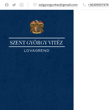
sztgyorgyvitez@gmail.com
+36309507478
SZENT GYÖRGY VITÉZ
LOVAGREND