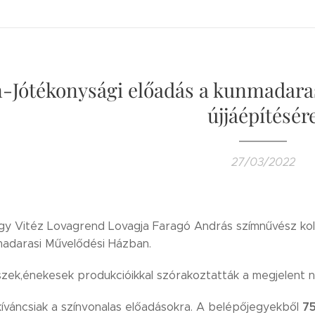
-Jótékonysági előadás a kunmadaras
újjáépítésér
27/03/2022
y Vitéz Lovagrend Lovagja Faragó András szímnűvész kollé
madarasi Művelődési Házban.
szek,énekesek produkcióikkal szórakoztatták a megjelent
7
kíváncsiak a színvonalas előadásokra. A belépőjegyekből