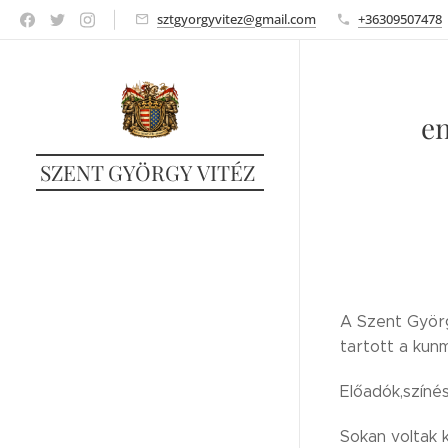
sztgyorgyvitez@gmail.com
+36309507478
en
SZENT GYÖRGY VITÉZ
A Szent Györg
tartott a kun
Előadók,színé
Sokan voltak 