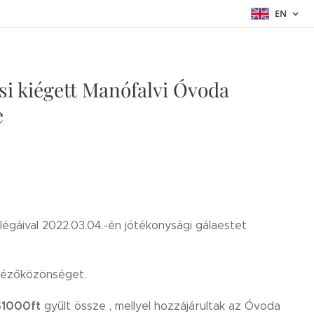
EN
i kiégett Manófalvi Óvoda
e
gáival 2022.03.04.-én jótékonysági gálaestet
 nézőközönséget.
51000ft
gyűlt össze , mellyel hozzájárultak az Óvoda