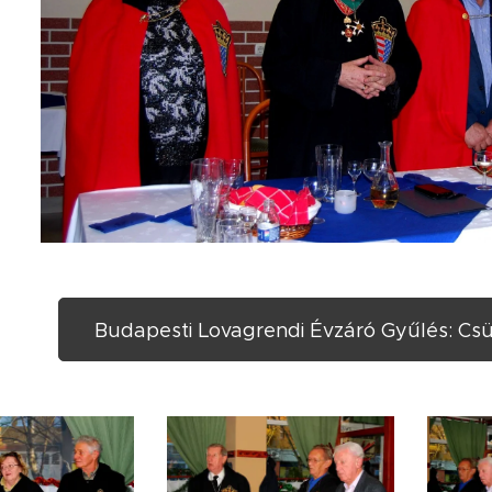
Budapesti Lovagrendi Évzáró Gyűlés: Csü