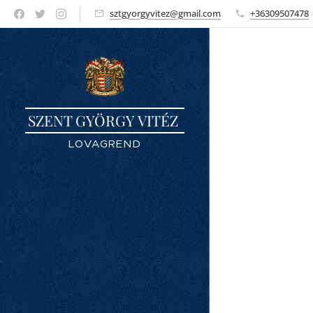
sztgyorgyvitez@gmail.com
+36309507478
SZENT GYÖRGY VITÉZ
LOVAGREND