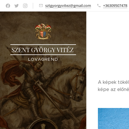
sztgyorgyvitez@gmail.com
+36309507478
SZENT GYÖRGY VITÉZ
LOVAGREND
A képek tökél
képe az előné