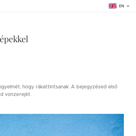
EN
épekkel
figyelmét, hogy rákattintsanak. A bejegyzésed első
d vonzerejét.