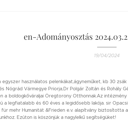
en-Adományosztás 2024.03.2
19/04/2024
n egyszer használatos pelenkákat,ágyneműket, kb 30 zsák
s Nógrád Vármegye Priorja,Dr Polgár Zoltán és Rohály G
n a boldogkőváraljai Öregtorony Otthonnak.Az intézmény f
 a legfiatalabb és 60 éves a legidősebb lakója. sir Opac
für mehr Humanität &Frieden e.v. alapítvány biztosította
khoz. Ezúton is köszönjük a nagylelkű segítségüket!