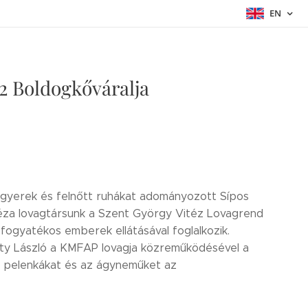
EN
2 Boldogkőváralja
 gyerek és felnőtt ruhákat adományozott Sípos
éza lovagtársunk a Szent György Vitéz Lovagrend
ogyatékos emberek ellátásával foglalkozik.
sity László a KMFAP lovagja közreműködésével a
 a pelenkákat és az ágyneműket az