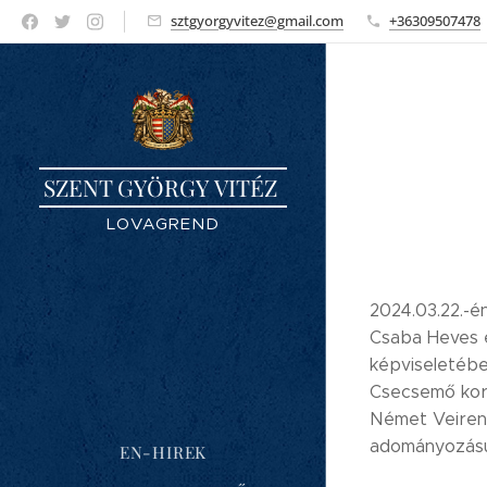
sztgyorgyvitez@gmail.com
+36309507478
SZENT GYÖRGY VITÉZ
LOVAGREND
2024.03.22.-é
Csaba Heves é
képviseletébe
Csecsemő korú
Német Veiren 
adományozásun
EN-HIREK