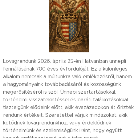
Lovagrendünk 2026. április 25-én Hatvanban ünnepli
fennállásának 700 éves évfordulóját. Ez a különleges
alkalom nemcsak a múltunkra való emlékezésről, hanem
a hagyományaink továbbadásáról és közösségünk
megerősítéséről is szól. Ünnepi szertartásokkal,
történelmi visszatekintéssel és baráti találkozásokkal
tisztelgünk elődeink előtt, akik évszázadokon át őrizték
rendünk értékeit. Szeretettel várjuk mindazokat, akik
kötődnek lovagrendünkhöz, vagy érdeklődnek
történelmünk és szellemiségünk iránt, hogy együtt