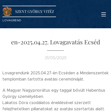
SZENT GYÖRGY VITÉZ
LOVAGREND
en-2025.04.27. Lovagavatás Ecséd
31/05/2025
Lovagrendünk 2025.04.27-èn Ecséden a Mindenszentek
templomban tartotta avatási ceremóniáját.
A Magyar Nagypriorátus egy taggal bővült Habentius
György személyében.
Lakatos Dóra csodálatos éneklésével szerzett
felejthetetken pillanatokat az avatási szertartás alatt.