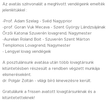
Az avatás színvonalát a meghìvott vendégeink emeltèk
jelenlètükkel :
-Prof. Adam Szelag - Svéd Nagyprior
-prof. Goran Vuk Mecava - Szent György Lándzsájának
Őrzői Katonai Szuverén lovagrend, Nagymester
-Aurelian Roland Boit - Szuverén Szent Márton
Templomos Lovagrend, Nagymester
- Lengyel lovag vendégeik
A posztulánsunk avatása után több lovagtársunk
kitüntetésben részesült a rendben végzett munkája
elismerésekènt.
dr. Polgár Zoltán - világi bíró kinevezésre került.
Gratulálunk a frissen avatott lovagtársunknak és a
kitüntetetteknek!