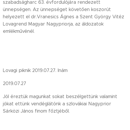
szabadságharc 63. évfordulójára rendezett
ünnepségen. Az ünnepséget követően koszorút
helyezett el dr.Vranesics Ágnes a Szent György Vitéz
Lovagrend Magyar Nagypriorja, az áldozatok
emlékművénél.
Lovagi piknik 2019.07.27. Inám
2019.07.27
Jól éreztük magunkat sokat beszélgettünk valamint
jókat ettünk vendéglátónk a szlovákiai Nagyprior
Sárközi János finom főztjéből.