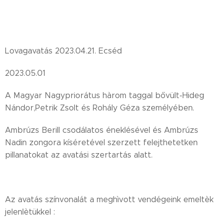
Lovagavatás 2023.04.21. Ecséd
2023.05.01
A Magyar Nagypriorátus hàrom taggal bővült-Hideg
Nándor,Petrik Zsolt és Rohály Géza személyében.
Ambrúzs Berill csodálatos éneklésével és Ambrúzs
Nadin zongora kíséretével szerzett felejthetetken
pillanatokat az avatási szertartás alatt.
Az avatás színvonalát a meghìvott vendégeink emeltèk
jelenlètükkel :