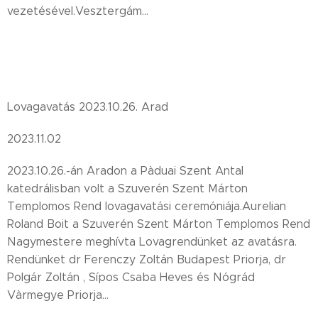
vezetésével.Vesztergám...
Lovagavatás 2023.10.26. Arad
2023.11.02
2023.10.26.-án Aradon a Pàduai Szent Antal
katedrálisban volt a Szuverén Szent Márton
Templomos Rend lovagavatási ceremóniája.Aurelian
Roland Boit a Szuverén Szent Márton Templomos Rend
Nagymestere meghívta Lovagrendünket az avatásra.
Rendünket dr Ferenczy Zoltán Budapest Priorja, dr
Polgár Zoltán , Sípos Csaba Heves és Nógrád
Vàrmegye Priorja...