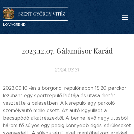
SZENT GYÖRGY VITÉZ
LOVAGREND
2023.12.07. Gálaműsor Karád
2024.03.31
2023.09.10.-én a börgöndi repülőnapon 15.20 perckor
lezuhant egy sportrepülő.Pilótája és utasa életèt
vesztette a balesetben. A kisrepülő egy parkoló
személyautó mellé esett. Az autó kigyulladt a
becsapódó alkatrészektől. A benne lévő négy utasból
három fő súlyos egy pedig könnyebb égési sérüléseket
szenvedett. A súlyos sérülteket mentőhelikopterekkel