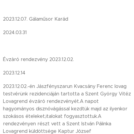
2023.12.07. Gálaműsor Karád
2024.03.31
Évzàró rendezvény 2023.12.02.
2023.12.14
2023.12.02.-én Jászfényszarun Kvacsány Ferenc lovag
testvérünk rezidenciáján tartotta a Szent György Vitéz
Lovagrend évzáró rendezvényét.A napot
hagyományos disznóvágással kezdtük majd az ilyenkor
szokásos ételeket,italokat fogyasztottuk.A
rendezvényen részt vett a Szent István Pálinka
Lovagrend küldöttsége Kaptur József