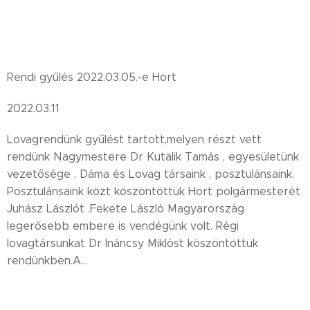
Rendi gyűlés 2022.03.05.-e Hort
2022.03.11
Lovagrendünk gyűlést tartott,melyen részt vett
rendünk Nagymestere Dr Kutalik Tamás , egyesületünk
vezetősége , Dáma és Lovag társaink , posztulánsaink.
Posztulánsaink közt köszöntöttük Hort polgármesterét
Juhász Lászlót .Fekete László Magyarország
legerősebb embere is vendégünk volt. Régi
lovagtársunkat Dr Ináncsy Miklóst köszöntöttük
rendünkben.A...