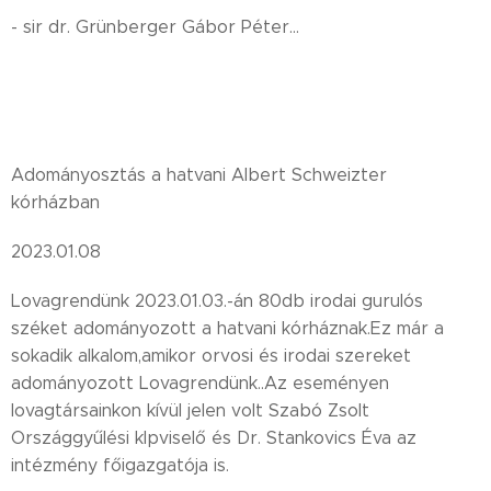
- sir dr. Grünberger Gábor Péter...
Adományosztás a hatvani Albert Schweizter
kórházban
2023.01.08
Lovagrendünk 2023.01.03.-án 80db irodai gurulós
széket adományozott a hatvani kórháznak.Ez már a
sokadik alkalom,amikor orvosi és irodai szereket
adományozott Lovagrendünk..Az eseményen
lovagtársainkon kívül jelen volt Szabó Zsolt
Országgyűlési klpviselő és Dr. Stankovics Éva az
intézmény főigazgatója is.