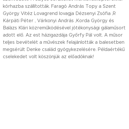
kórhazba szállították. Faragó András Topy a Szent
György Vitéz Lovagrend lovagja Dézsenyi Zsófia ,R
Kárpàti Péter , Várkonyi András ,Korda György és
Balàzs Klári közreműködésével jótékonysági gálaműsort
adott elő. Az est házigazdája Győrfy Pál volt. A műsor
teljes bevételét a művészek felajánlották a balesetben
megsérült Denke család gyógykezelésére. Példaértékű
cselekedet volt köszönjük az előadóknak!